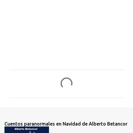
i
o
s
Cuentos paranormales en Navidad de Alberto Betancor