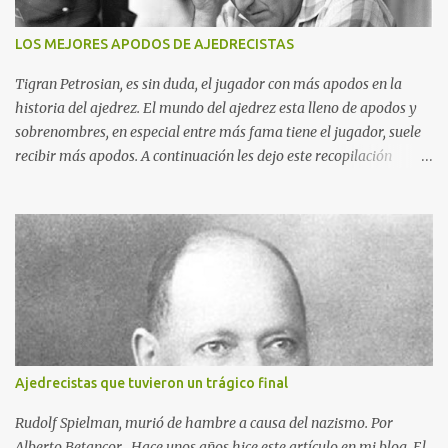
LOS MEJORES APODOS DE AJEDRECISTAS
Tigran Petrosian, es sin duda, el jugador con más apodos en la
historia del ajedrez. El mundo del ajedrez esta lleno de apodos y
sobrenombres, en especial entre más fama tiene el jugador, suele
recibir más apodos. A continuación les dejo este recopilación
tomada de mi blog El Velero De Papel, espero que la disfruten y no
olviden dejar en los comentarios si conocen otros apodos. Siegbert
Tarrasch: El Preceptor Germánico y el Hércules de los Torneos.
Joseph Henrry Blackburne: La Muerte Negra. Wiswanathan
Anand: El Tigre de Madras. Tiran Petrosian: Boa Constrictora, El
Tigre de Hierro. El Maestro de la Defensa, El Ministro de la
Defensa. El Impenetrale. El Erizo. y El Mejor Portero de Armenia.
Anatoly Karpov. El gélido Tolia. Garry Kasparov: El Ogro de Baku.
Magnus Carlsen: El Mozar del Ajedrez. Robert James Fischer:
Ajedrecistas que tuvieron un trágico final
Bobby. El Carnicero de Brooklyn, Alexander Alekhine: Allein Ich.
José Raúl Capablanca: La máquina invencible y el M...
Rudolf Spielman, murió de hambre a causa del nazismo. Por
Alberto Betancor Hace unos años hice este artículo en mi blog, El