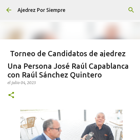
Ir al contenido principal
Ajedrez Por Siempre
Torneo de Candidatos de ajedrez
2024 Ronda 14
Una Persona José Raúl Capablanca
el
abril 22, 2024
AJEDREZ
CHESS
RONDA 14
con Raúl Sánchez Quintero
TORNEO DE CANDIDATOS DE AJEDREZ 2024
el
julio 04, 2023
0