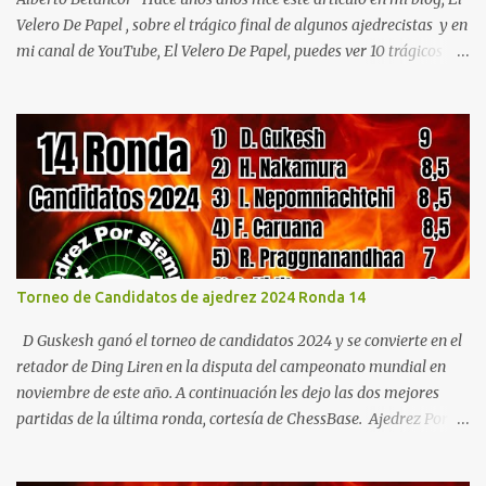
Velero De Papel , sobre el trágico final de algunos ajedrecistas y en
mi canal de YouTube, El Velero De Papel, puedes ver 10 trágicos
finales de ajedrecistas famosos . En este nuevo post, dejó la
estructura casi completa del anterior, pero ampliándola, con
muevas historias de ajedrecistas que no les sonrío la vida. La
historia del ajedrez es rica en anécdotas y curiosidades, algunas
alegres, divertidas, heroicas y muchas de ellas, bastante tristes. En
este breve artículo vamos a recordar algunas finales trágicos de
ajedrecistas. José Raul Capablanca Empecemos por el único
campeón mundial latinoamericano José Raúl Capablanca (1888-
1942) quien después de perder su título mundial se transformó en
Torneo de Candidatos de ajedrez 2024 Ronda 14
un ser deprimido y obsesivo por recuperar su corona. Como todos
sabemos Alekhine jamás le dio la revancha, por lo que su
D Guskesh ganó el torneo de candidatos 2024 y se convierte en el
amargura e...
retador de Ding Liren en la disputa del campeonato mundial en
noviembre de este año. A continuación les dejo las dos mejores
partidas de la última ronda, cortesía de ChessBase. Ajedrez Por
Siempre forma parte de la estructura multimedia creada por
Alberto Betancor , para más información de Blogs, canales de