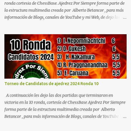
Detalle Nueva York W...
ronda cortesia de ChessBase. Ajedrez Por Siempre forma parte de
la estructura multimedia creada por Alberto Betancor , para más
información de Blogs, canales de YouTube y mi Web, de dejo los
link a continuación. ✅ Sitio Web central Alberto Betancor ✅Blog
de cultura general: El Velero de Papel ✅Canal de YouTube: El
Velero De Papel ✅ Blog de Ajedrez: Ajedrez Por Siempre ✅ Canal
de YouTube de ajedrez: Ajedrez Por Siempre ✅ Blog Jurídico:
Caza Criminales Si te interesan los cuentos de terror sumérgete en
el misterio y el espíritu de la temporada con Cuentos
Paranormales en Navidad de Alberto Betancor, una fascinante
colección de relatos que combinan la magia de la Navidad con
elementos paranormales y sobrenaturales. Estos cuentos te
Torneo de Candidatos de ajedrez 2024 Ronda 10
llevarán a un mundo donde los límites entre lo terrenal y lo divino
se desdibujan, donde las luces parpadeantes del árbol de Navidad
A continuación les dejo las dos partidas que terminaron en
...
victoria en la 10 ronda, cortesía de ChessBase Ajedrez Por Siempre
forma parte de la estructura multimedia creada por Alberto
Betancor , para más información de Blogs, canales de YouTube y
mi Web, de dejo los link a continuación. ✅ Sitio Web central Alberto
Betancor ✅Blog de cultura general: El Velero de Papel ✅Canal de