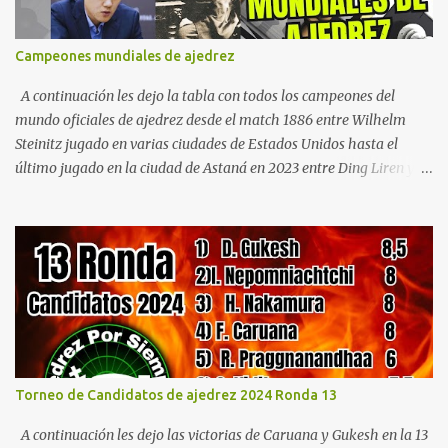
Blog Jurídico: Caza Criminales Si te interesan los cuentos de terror
sumérgete en el misterio y el espíritu de la temporada con Cuentos
Campeones mundiales de ajedrez
Paranormales en Navidad de Alberto Betancor, una fascinante
colección de relatos que combinan la magia de la Navidad con ...
A continuación les dejo la tabla con todos los campeones del
mundo oficiales de ajedrez desde el match 1886 entre Wilhelm
Steinitz jugado en varias ciudades de Estados Unidos hasta el
último jugado en la ciudad de Astaná en 2023 entre Ding Liren y
Yan Nepómniashchi. En la tabla cortesía de Wikipedia se detalla
quienes jugaron los match por el campeonato mundial, el
campeón y el subcampeón, resultado (score) el año y el lugar en el
que se disputo el encuentro. Campeonatos del mundo oficiales [
editar ] Año Sede Campeón G (+) P (-) Partidas empatadas
Contrincante Formato Campeonato único mundial pre-FIDE
(1886-1946) 1886 Detalle Nueva York San Luis Nueva Orleans
Wilhelm Steinitz Imperio Austro-Húngaro 10 5 5 Johannes
Zukertort Reino Unido Primero que alcance 10 victorias. 1889
Torneo de Candidatos de ajedrez 2024 Ronda 13
Detalle La Habana Wilhelm Steinitz Estados Unidos 10 6 1 Mijaíl
Chigorin Imperio Ruso Mejor de 20 partidas + desempate. 1891
A continuación les dejo las victorias de Caruana y Gukesh en la 13