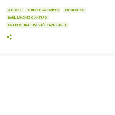
AJEDREZ
ALBERTO-BETANCOR
ENTREVISTA
RAÚL SÁNCHEZ QUINTERO
UNA PERSONA JOSÉ RAÚL CAPABLANCA
C
o
m
e
n
t
a
r