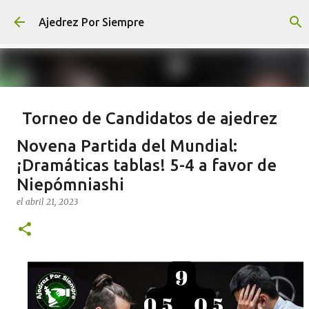
Ir al contenido principal
Ajedrez Por Siempre
Torneo de Candidatos de ajedrez
2024 Ronda 14
Novena Partida del Mundial:
el
abril 22, 2024
AJEDREZ
CHESS
RONDA 14
¡Dramáticas tablas! 5-4 a favor de
Niepómniashi
TORNEO DE CANDIDATOS DE AJEDREZ 2024
el
abril 21, 2023
0