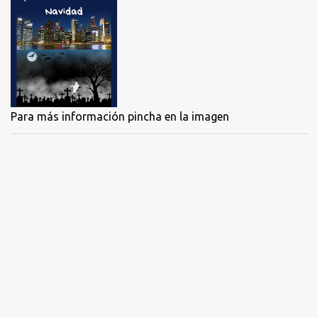
n
c
o
m
e
n
t
a
r
Para más información pincha en la imagen
i
o