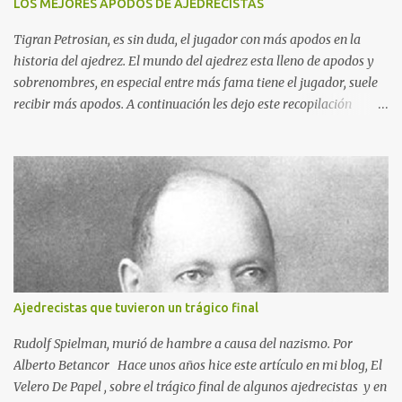
LOS MEJORES APODOS DE AJEDRECISTAS
Tigran Petrosian, es sin duda, el jugador con más apodos en la
historia del ajedrez. El mundo del ajedrez esta lleno de apodos y
sobrenombres, en especial entre más fama tiene el jugador, suele
recibir más apodos. A continuación les dejo este recopilación
tomada de mi blog El Velero De Papel, espero que la disfruten y no
olviden dejar en los comentarios si conocen otros apodos. Siegbert
Tarrasch: El Preceptor Germánico y el Hércules de los Torneos.
Joseph Henrry Blackburne: La Muerte Negra. Wiswanathan
Anand: El Tigre de Madras. Tiran Petrosian: Boa Constrictora, El
Tigre de Hierro. El Maestro de la Defensa, El Ministro de la
Defensa. El Impenetrale. El Erizo. y El Mejor Portero de Armenia.
Anatoly Karpov. El gélido Tolia. Garry Kasparov: El Ogro de Baku.
Magnus Carlsen: El Mozar del Ajedrez. Robert James Fischer:
Ajedrecistas que tuvieron un trágico final
Bobby. El Carnicero de Brooklyn, Alexander Alekhine: Allein Ich.
José Raúl Capablanca: La máquina invencible y el M...
Rudolf Spielman, murió de hambre a causa del nazismo. Por
Alberto Betancor Hace unos años hice este artículo en mi blog, El
Velero De Papel , sobre el trágico final de algunos ajedrecistas y en