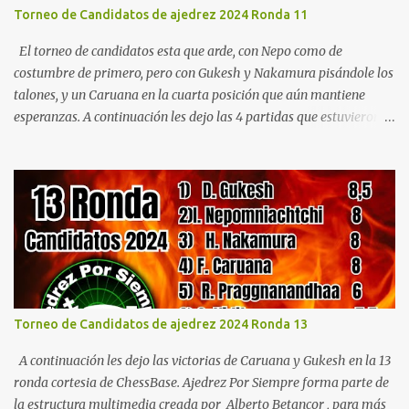
temporada con Cuentos Paranormales en Navidad de Alberto
Torneo de Candidatos de ajedrez 2024 Ronda 11
Betancor, una fascinante colección de relatos que combinan la
magia de la Navidad con elementos paranormales y
El torneo de candidatos esta que arde, con Nepo como de
sobrenaturales...
costumbre de primero, pero con Gukesh y Nakamura pisándole los
talones, y un Caruana en la cuarta posición que aún mantiene
esperanzas. A continuación les dejo las 4 partidas que estuvieron
muy emocionantes, cortesía de ChessBase. Ajedrez Por Siempre
forma parte de la estructura multimedia creada por Alberto
Betancor , para más información de Blogs, canales de YouTube y
mi Web, de dejo los link a continuación. ✅ Sitio Web central Alberto
Betancor ✅Blog de cultura general: El Velero de Papel ✅Canal de
YouTube: El Velero De Papel ✅ Blog de Ajedrez: Ajedrez Por
Siempre ✅ Canal de YouTube de ajedrez: Ajedrez Por Siempre ✅
Blog Jurídico: Caza Criminales Si te interesan los cuentos de terror
sumérgete en el misterio y el espíritu de la temporada con Cuentos
Torneo de Candidatos de ajedrez 2024 Ronda 13
Paranormales en Navidad de Alberto Betancor, una fascinante
colección de relatos que combinan la magia de la Navidad con ...
A continuación les dejo las victorias de Caruana y Gukesh en la 13
ronda cortesia de ChessBase. Ajedrez Por Siempre forma parte de
la estructura multimedia creada por Alberto Betancor , para más