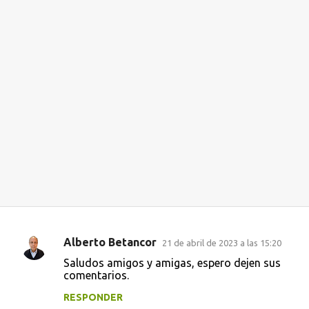
Alberto Betancor
21 de abril de 2023 a las 15:20
C
Saludos amigos y amigas, espero dejen sus
o
comentarios.
m
RESPONDER