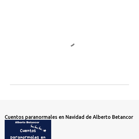
e
n
t
a
r
i
o
s
P
u
b
l
i
Cuentos paranormales en Navidad de Alberto Betancor
c
a
r
u