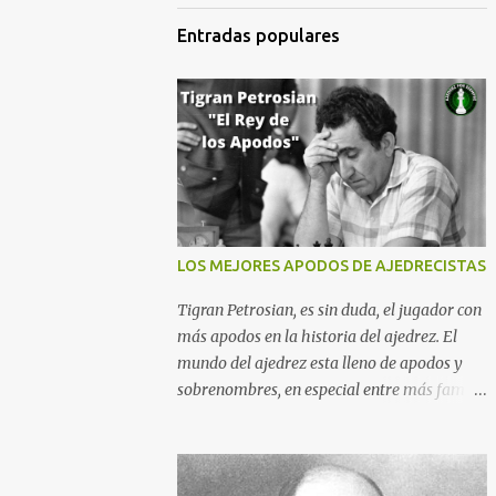
Entradas populares
LOS MEJORES APODOS DE AJEDRECISTAS
Tigran Petrosian, es sin duda, el jugador con
más apodos en la historia del ajedrez. El
mundo del ajedrez esta lleno de apodos y
sobrenombres, en especial entre más fama
tiene el jugador, suele recibir más apodos. A
continuación les dejo este recopilación
tomada de mi blog El Velero De Papel,