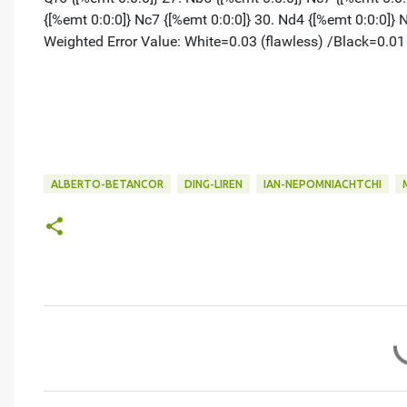
ALBERTO-BETANCOR
DING-LIREN
IAN-NEPOMNIACHTCHI
C
o
m